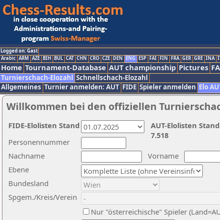
Logged on: Gast
Arabic
ARM
AZE
BIH
BUL
CAT
CHN
CRO
CZE
DEN
ENG
ESP
FAI
FIN
FRA
GER
GRE
INA
I
Home
Tournament-Database
AUT championship
Pictures
F
Turnierschach-Elozahl
Schnellschach-Elozahl
Allgemeines
Turnier anmelden: AUT
FIDE
Spieler anmelden
Elo AU
Willkommen bei den offiziellen Turnierscha
FIDE-Elolisten Stand
AUT-Elolisten Stand
7.518
Personennummer
Nachname
Vorname
Ebene
Bundesland
Spgem./Kreis/Verein
Nur "österreichische" Spieler (Land=A