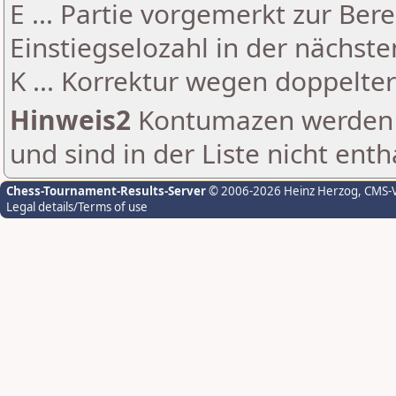
E ... Partie vorgemerkt zur Be
Einstiegselozahl in der nächst
K ... Korrektur wegen doppelt
Hinweis2
Kontumazen werden g
und sind in der Liste nicht enth
Chess-Tournament-Results-Server
© 2006-2026 Heinz Herzog
, CMS-
Legal details/Terms of use