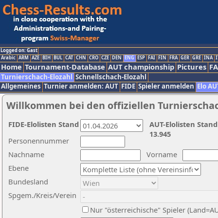
Logged on: Gast
Arabic
ARM
AZE
BIH
BUL
CAT
CHN
CRO
CZE
DEN
ENG
ESP
FAI
FIN
FRA
GER
GRE
INA
I
Home
Tournament-Database
AUT championship
Pictures
F
Turnierschach-Elozahl
Schnellschach-Elozahl
Allgemeines
Turnier anmelden: AUT
FIDE
Spieler anmelden
Elo AU
Willkommen bei den offiziellen Turnierscha
FIDE-Elolisten Stand
AUT-Elolisten Stand
13.945
Personennummer
Nachname
Vorname
Ebene
Bundesland
Spgem./Kreis/Verein
Nur "österreichische" Spieler (Land=A