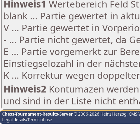
Hinweis1
Wertebereich Feld St 
blank ... Partie gewertet in akt
V ... Partie gewertet in Vorperi
- ... Partie nicht gewertet, da 
E ... Partie vorgemerkt zur Be
Einstiegselozahl in der nächst
K ... Korrektur wegen doppelt
Hinweis2
Kontumazen werden g
und sind in der Liste nicht enth
Chess-Tournament-Results-Server
© 2006-2026 Heinz Herzog
, CMS-
Legal details/Terms of use