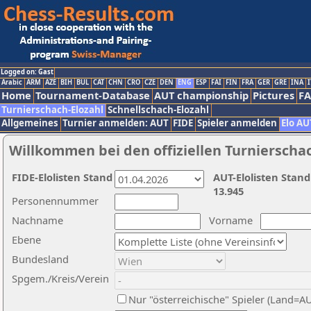
Logged on: Gast
Arabic
ARM
AZE
BIH
BUL
CAT
CHN
CRO
CZE
DEN
ENG
ESP
FAI
FIN
FRA
GER
GRE
INA
I
Home
Tournament-Database
AUT championship
Pictures
F
Turnierschach-Elozahl
Schnellschach-Elozahl
Allgemeines
Turnier anmelden: AUT
FIDE
Spieler anmelden
Elo AU
Willkommen bei den offiziellen Turnierscha
FIDE-Elolisten Stand
AUT-Elolisten Stand
13.945
Personennummer
Nachname
Vorname
Ebene
Bundesland
Spgem./Kreis/Verein
Nur "österreichische" Spieler (Land=A