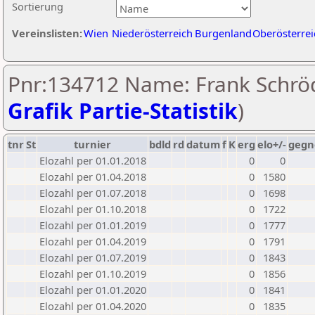
Sortierung
Vereinslisten:
Wien
Niederösterreich
Burgenland
Oberösterrei
Pnr:134712 Name: Frank Schröd
Grafik Partie-Statistik
)
tnr
St
turnier
bdld
rd
datum
f
K
erg
elo+/-
gegn
Elozahl per 01.01.2018
0
0
Elozahl per 01.04.2018
0
1580
Elozahl per 01.07.2018
0
1698
Elozahl per 01.10.2018
0
1722
Elozahl per 01.01.2019
0
1777
Elozahl per 01.04.2019
0
1791
Elozahl per 01.07.2019
0
1843
Elozahl per 01.10.2019
0
1856
Elozahl per 01.01.2020
0
1841
Elozahl per 01.04.2020
0
1835