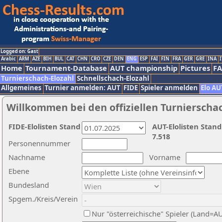
Logged on: Gast
Arabic
ARM
AZE
BIH
BUL
CAT
CHN
CRO
CZE
DEN
ENG
ESP
FAI
FIN
FRA
GER
GRE
INA
I
Home
Tournament-Database
AUT championship
Pictures
F
Turnierschach-Elozahl
Schnellschach-Elozahl
Allgemeines
Turnier anmelden: AUT
FIDE
Spieler anmelden
Elo AU
Willkommen bei den offiziellen Turnierscha
FIDE-Elolisten Stand
AUT-Elolisten Stand
7.518
Personennummer
Nachname
Vorname
Ebene
Bundesland
Spgem./Kreis/Verein
Nur "österreichische" Spieler (Land=A