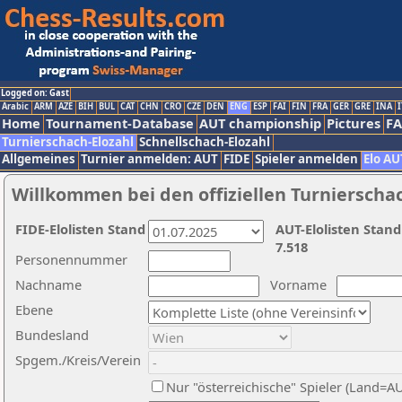
Logged on: Gast
Arabic
ARM
AZE
BIH
BUL
CAT
CHN
CRO
CZE
DEN
ENG
ESP
FAI
FIN
FRA
GER
GRE
INA
I
Home
Tournament-Database
AUT championship
Pictures
F
Turnierschach-Elozahl
Schnellschach-Elozahl
Allgemeines
Turnier anmelden: AUT
FIDE
Spieler anmelden
Elo AU
Willkommen bei den offiziellen Turnierscha
FIDE-Elolisten Stand
AUT-Elolisten Stand
7.518
Personennummer
Nachname
Vorname
Ebene
Bundesland
Spgem./Kreis/Verein
Nur "österreichische" Spieler (Land=A