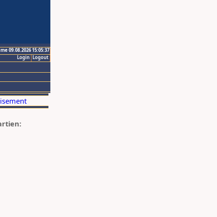
ime 09.08.2026 15:05:37
Login
Logout
artien: