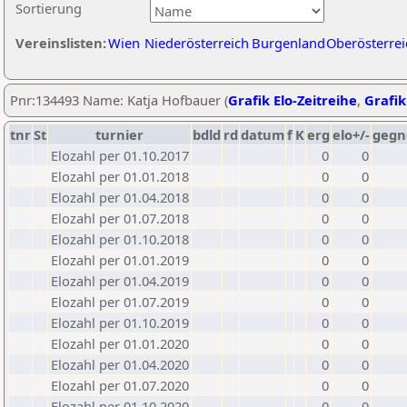
Sortierung
Vereinslisten:
Wien
Niederösterreich
Burgenland
Oberösterrei
Pnr:134493 Name: Katja Hofbauer (
Grafik Elo-Zeitreihe
,
Grafik
tnr
St
turnier
bdld
rd
datum
f
K
erg
elo+/-
gegn
Elozahl per 01.10.2017
0
0
Elozahl per 01.01.2018
0
0
Elozahl per 01.04.2018
0
0
Elozahl per 01.07.2018
0
0
Elozahl per 01.10.2018
0
0
Elozahl per 01.01.2019
0
0
Elozahl per 01.04.2019
0
0
Elozahl per 01.07.2019
0
0
Elozahl per 01.10.2019
0
0
Elozahl per 01.01.2020
0
0
Elozahl per 01.04.2020
0
0
Elozahl per 01.07.2020
0
0
Elozahl per 01.10.2020
0
0