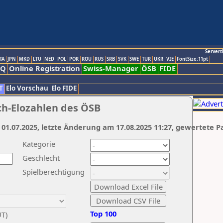
Servert
TA
JPN
MKD
LTU
NED
POL
POR
ROU
RUS
SRB
SVK
SWE
TUR
UKR
VIE
FontSize:11pt
AQ
Online Registration
Swiss-Manager
ÖSB
FIDE
T
Elo Vorschau
Elo FIDE
ch-Elozahlen des ÖSB
 01.07.2025, letzte Änderung am 17.08.2025 11:27, gewertete P
Kategorie
Geschlecht
Spielberechtigung
Top 100
UT)