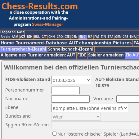
Logged on: Gast
Arabic
ARM
AZE
BIH
BUL
CAT
CHN
CRO
CZE
DEN
ENG
ESP
FAI
FIN
FRA
GER
GRE
INA
I
Home
Tournament-Database
AUT championship
Pictures
F
Turnierschach-Elozahl
Schnellschach-Elozahl
Allgemeines
Turnier anmelden: AUT
FIDE
Spieler anmelden
Elo AU
Willkommen bei den offiziellen Turnierscha
FIDE-Elolisten Stand
AUT-Elolisten Stand
10.879
Personennummer
Nachname
Vorname
Ebene
Bundesland
Spgem./Kreis/Verein
Nur "österreichische" Spieler (Land=A