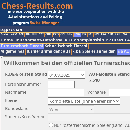
Logged on: Gast
Arabic
ARM
AZE
BIH
BUL
CAT
CHN
CRO
CZE
DEN
ENG
ESP
FAI
FIN
FRA
GER
GRE
INA
I
Home
Tournament-Database
AUT championship
Pictures
F
Turnierschach-Elozahl
Schnellschach-Elozahl
Allgemeines
Turnier anmelden: AUT
FIDE
Spieler anmelden
Elo AU
Willkommen bei den offiziellen Turnierscha
FIDE-Elolisten Stand
AUT-Elolisten Stand
7.518
Personennummer
Nachname
Vorname
Ebene
Bundesland
Spgem./Kreis/Verein
Nur "österreichische" Spieler (Land=A