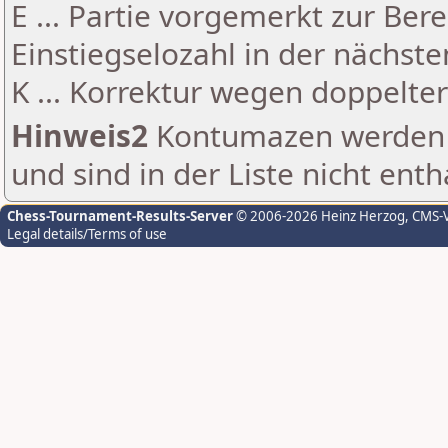
E ... Partie vorgemerkt zur Be
Einstiegselozahl in der nächst
K ... Korrektur wegen doppelt
Hinweis2
Kontumazen werden g
und sind in der Liste nicht enth
Chess-Tournament-Results-Server
© 2006-2026 Heinz Herzog
, CMS-
Legal details/Terms of use