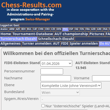
Logged on: Gast
Arabic
ARM
AZE
BIH
BUL
CAT
CHN
CRO
CZE
DEN
ENG
ESP
FAI
FIN
FRA
GER
GRE
INA
I
Home
Tournament-Database
AUT championship
Pictures
F
Turnierschach-Elozahl
Schnellschach-Elozahl
Allgemeines
Turnier anmelden: AUT
FIDE
Spieler anmelden
Elo AU
Willkommen bei den offiziellen Turnierscha
FIDE-Elolisten Stand
AUT-Elolisten Stand
13.945
Personennummer
Nachname
Vorname
Ebene
Bundesland
Spgem./Kreis/Verein
Nur "österreichische" Spieler (Land=A