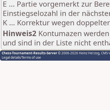
E ... Partie vorgemerkt zur Be
Einstiegselozahl in der nächst
K ... Korrektur wegen doppelt
Hinweis2
Kontumazen werden g
und sind in der Liste nicht enth
Chess-Tournament-Results-Server
© 2006-2026 Heinz Herzog
, CMS-
Legal details/Terms of use