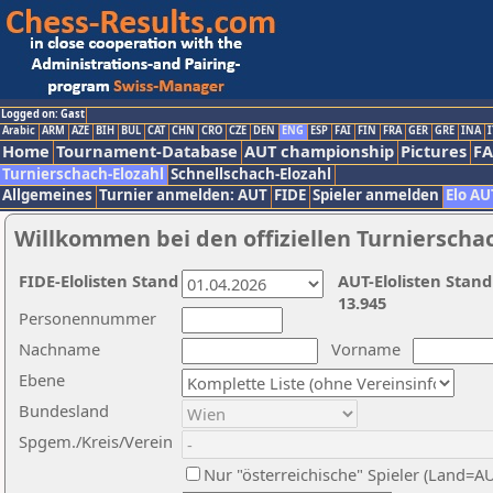
Logged on: Gast
Arabic
ARM
AZE
BIH
BUL
CAT
CHN
CRO
CZE
DEN
ENG
ESP
FAI
FIN
FRA
GER
GRE
INA
I
Home
Tournament-Database
AUT championship
Pictures
F
Turnierschach-Elozahl
Schnellschach-Elozahl
Allgemeines
Turnier anmelden: AUT
FIDE
Spieler anmelden
Elo AU
Willkommen bei den offiziellen Turnierscha
FIDE-Elolisten Stand
AUT-Elolisten Stand
13.945
Personennummer
Nachname
Vorname
Ebene
Bundesland
Spgem./Kreis/Verein
Nur "österreichische" Spieler (Land=A