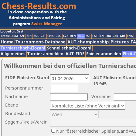
Logged on: Gast
Arabic
ARM
AZE
BIH
BUL
CAT
CHN
CRO
CZE
DEN
ENG
ESP
FAI
FIN
FRA
GER
GRE
INA
I
Home
Tournament-Database
AUT championship
Pictures
F
Turnierschach-Elozahl
Schnellschach-Elozahl
Allgemeines
Turnier anmelden: AUT
FIDE
Spieler anmelden
Elo AU
Willkommen bei den offiziellen Turnierscha
FIDE-Elolisten Stand
AUT-Elolisten Stand
13.945
Personennummer
Nachname
Vorname
Ebene
Bundesland
Spgem./Kreis/Verein
Nur "österreichische" Spieler (Land=A