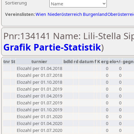
Sortierung
Vereinslisten:
Wien
Niederösterreich
Burgenland
Oberösterrei
Pnr:134141 Name: Lili-Stella Si
Grafik Partie-Statistik
)
tnr
St
turnier
bdld
rd
datum
f
K
erg
elo+/-
gegn
Elozahl per 01.04.2018
0
0
Elozahl per 01.07.2018
0
0
Elozahl per 01.10.2018
0
0
Elozahl per 01.01.2019
0
0
Elozahl per 01.04.2019
0
0
Elozahl per 01.07.2019
0
0
Elozahl per 01.10.2019
0
0
Elozahl per 01.01.2020
0
0
Elozahl per 01.04.2020
0
0
Elozahl per 01.07.2020
0
0