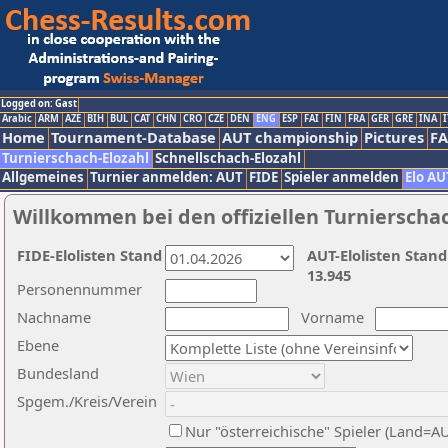
Logged on: Gast
Arabic
ARM
AZE
BIH
BUL
CAT
CHN
CRO
CZE
DEN
ENG
ESP
FAI
FIN
FRA
GER
GRE
INA
I
Home
Tournament-Database
AUT championship
Pictures
F
Turnierschach-Elozahl
Schnellschach-Elozahl
Allgemeines
Turnier anmelden: AUT
FIDE
Spieler anmelden
Elo AU
Willkommen bei den offiziellen Turnierscha
FIDE-Elolisten Stand
AUT-Elolisten Stand
13.945
Personennummer
Nachname
Vorname
Ebene
Bundesland
Spgem./Kreis/Verein
Nur "österreichische" Spieler (Land=A