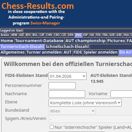
Logged on: Gast
Arabic
ARM
AZE
BIH
BUL
CAT
CHN
CRO
CZE
DEN
ENG
ESP
FAI
FIN
FRA
GER
GRE
INA
I
Home
Tournament-Database
AUT championship
Pictures
F
Turnierschach-Elozahl
Schnellschach-Elozahl
Allgemeines
Turnier anmelden: AUT
FIDE
Spieler anmelden
Elo AU
Willkommen bei den offiziellen Turnierscha
FIDE-Elolisten Stand
AUT-Elolisten Stand
13.945
Personennummer
Nachname
Vorname
Ebene
Bundesland
Spgem./Kreis/Verein
Nur "österreichische" Spieler (Land=A