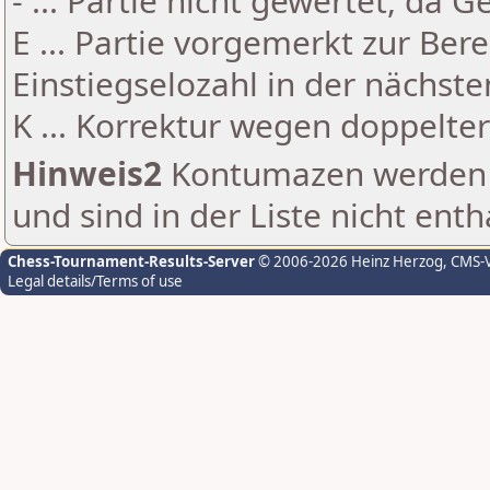
- ... Partie nicht gewertet, da 
E ... Partie vorgemerkt zur Be
Einstiegselozahl in der nächst
K ... Korrektur wegen doppelt
Hinweis2
Kontumazen werden g
und sind in der Liste nicht enth
Chess-Tournament-Results-Server
© 2006-2026 Heinz Herzog
, CMS-
Legal details/Terms of use