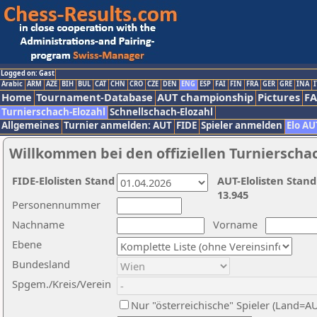
Logged on: Gast
Arabic
ARM
AZE
BIH
BUL
CAT
CHN
CRO
CZE
DEN
ENG
ESP
FAI
FIN
FRA
GER
GRE
INA
I
Home
Tournament-Database
AUT championship
Pictures
F
Turnierschach-Elozahl
Schnellschach-Elozahl
Allgemeines
Turnier anmelden: AUT
FIDE
Spieler anmelden
Elo AU
Willkommen bei den offiziellen Turnierscha
FIDE-Elolisten Stand
AUT-Elolisten Stand
13.945
Personennummer
Nachname
Vorname
Ebene
Bundesland
Spgem./Kreis/Verein
Nur "österreichische" Spieler (Land=A