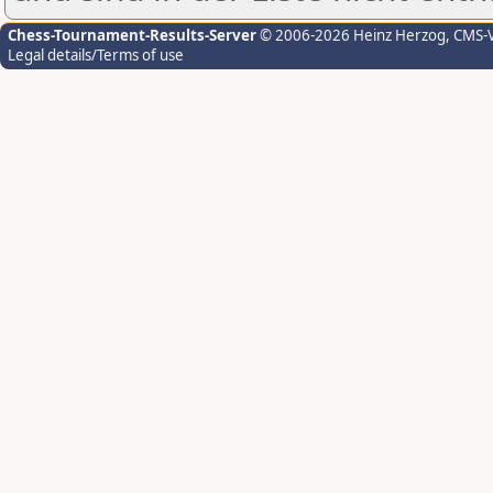
Chess-Tournament-Results-Server
© 2006-2026 Heinz Herzog
, CMS-
Legal details/Terms of use