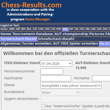
Logged on: Gast
Arabic
ARM
AZE
BIH
BUL
CAT
CHN
CRO
CZE
DEN
ENG
ESP
FAI
FIN
FRA
GER
GRE
INA
I
Home
Tournament-Database
AUT championship
Pictures
F
Turnierschach-Elozahl
Schnellschach-Elozahl
Allgemeines
Turnier anmelden: AUT
FIDE
Spieler anmelden
Elo AU
Willkommen bei den offiziellen Turnierscha
FIDE-Elolisten Stand
AUT-Elolisten Stand
13.945
Personennummer
Nachname
Vorname
Ebene
Bundesland
Spgem./Kreis/Verein
Nur "österreichische" Spieler (Land=A