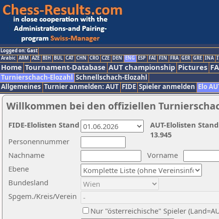
Logged on: Gast
Arabic
ARM
AZE
BIH
BUL
CAT
CHN
CRO
CZE
DEN
ENG
ESP
FAI
FIN
FRA
GER
GRE
INA
I
Home
Tournament-Database
AUT championship
Pictures
F
Turnierschach-Elozahl
Schnellschach-Elozahl
Allgemeines
Turnier anmelden: AUT
FIDE
Spieler anmelden
Elo AU
Willkommen bei den offiziellen Turnierscha
FIDE-Elolisten Stand
AUT-Elolisten Stand
13.945
Personennummer
Nachname
Vorname
Ebene
Bundesland
Spgem./Kreis/Verein
Nur "österreichische" Spieler (Land=A