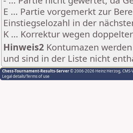
- ... Partie nicht gewertet, da 
E ... Partie vorgemerkt zur Be
Einstiegselozahl in der nächst
K ... Korrektur wegen doppelt
Hinweis2
Kontumazen werden g
und sind in der Liste nicht enth
Chess-Tournament-Results-Server
© 2006-2026 Heinz Herzog
, CMS-
Legal details/Terms of use