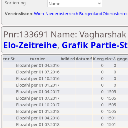
Sortierung
Vereinslisten:
Wien
Niederösterreich
Burgenland
Oberösterrei
Pnr:133691 Name: Vagharshak A
Elo-Zeitreihe
,
Grafik Partie-St
tnr
St
turnier
bdld
rd
datum
f
K
erg
elo+/-
gegn
Elozahl per 01.04.2016
0
0
Elozahl per 01.07.2016
0
0
Elozahl per 01.10.2016
0
0
Elozahl per 01.01.2017
0
0
Elozahl per 01.04.2017
0
1505
Elozahl per 01.07.2017
0
1505
Elozahl per 01.10.2017
0
1505
Elozahl per 01.01.2018
0
1505
Elozahl per 01.04.2018
0
1501
Elozahl per 01.07.2018
0
1501