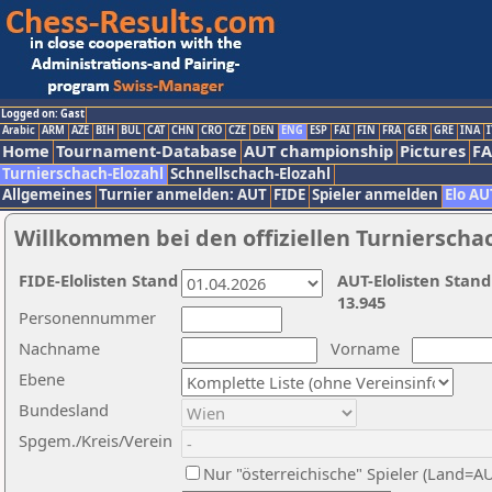
Logged on: Gast
Arabic
ARM
AZE
BIH
BUL
CAT
CHN
CRO
CZE
DEN
ENG
ESP
FAI
FIN
FRA
GER
GRE
INA
I
Home
Tournament-Database
AUT championship
Pictures
F
Turnierschach-Elozahl
Schnellschach-Elozahl
Allgemeines
Turnier anmelden: AUT
FIDE
Spieler anmelden
Elo AU
Willkommen bei den offiziellen Turnierscha
FIDE-Elolisten Stand
AUT-Elolisten Stand
13.945
Personennummer
Nachname
Vorname
Ebene
Bundesland
Spgem./Kreis/Verein
Nur "österreichische" Spieler (Land=A