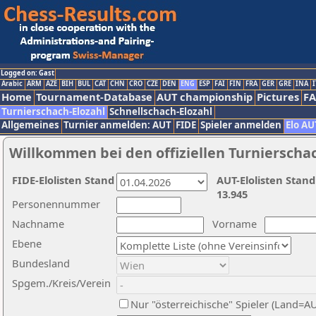
Logged on: Gast
Arabic
ARM
AZE
BIH
BUL
CAT
CHN
CRO
CZE
DEN
ENG
ESP
FAI
FIN
FRA
GER
GRE
INA
I
Home
Tournament-Database
AUT championship
Pictures
F
Turnierschach-Elozahl
Schnellschach-Elozahl
Allgemeines
Turnier anmelden: AUT
FIDE
Spieler anmelden
Elo AU
Willkommen bei den offiziellen Turnierscha
FIDE-Elolisten Stand
AUT-Elolisten Stand
13.945
Personennummer
Nachname
Vorname
Ebene
Bundesland
Spgem./Kreis/Verein
Nur "österreichische" Spieler (Land=A