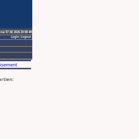
ime 07.08.2026 20:08:49
Login
Logout
artien: