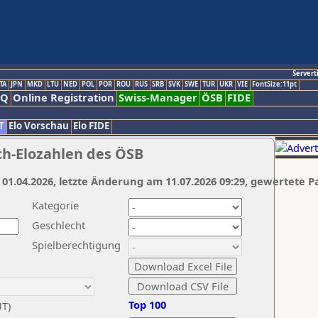
Servert
TA
JPN
MKD
LTU
NED
POL
POR
ROU
RUS
SRB
SVK
SWE
TUR
UKR
VIE
FontSize:11pt
AQ
Online Registration
Swiss-Manager
ÖSB
FIDE
T
Elo Vorschau
Elo FIDE
ch-Elozahlen des ÖSB
 01.04.2026, letzte Änderung am 11.07.2026 09:29, gewertete P
Kategorie
Geschlecht
Spielberechtigung
Top 100
UT)