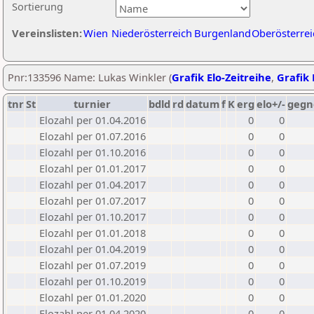
Sortierung
Vereinslisten:
Wien
Niederösterreich
Burgenland
Oberösterrei
Pnr:133596 Name: Lukas Winkler (
Grafik Elo-Zeitreihe
,
Grafik 
tnr
St
turnier
bdld
rd
datum
f
K
erg
elo+/-
gegn
Elozahl per 01.04.2016
0
0
Elozahl per 01.07.2016
0
0
Elozahl per 01.10.2016
0
0
Elozahl per 01.01.2017
0
0
Elozahl per 01.04.2017
0
0
Elozahl per 01.07.2017
0
0
Elozahl per 01.10.2017
0
0
Elozahl per 01.01.2018
0
0
Elozahl per 01.04.2019
0
0
Elozahl per 01.07.2019
0
0
Elozahl per 01.10.2019
0
0
Elozahl per 01.01.2020
0
0
Elozahl per 01.04.2020
0
0