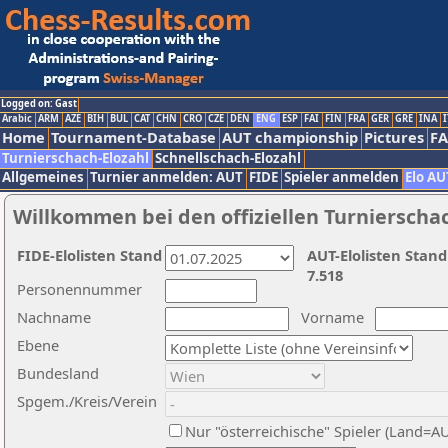
Logged on: Gast
Arabic
ARM
AZE
BIH
BUL
CAT
CHN
CRO
CZE
DEN
ENG
ESP
FAI
FIN
FRA
GER
GRE
INA
I
Home
Tournament-Database
AUT championship
Pictures
F
Turnierschach-Elozahl
Schnellschach-Elozahl
Allgemeines
Turnier anmelden: AUT
FIDE
Spieler anmelden
Elo AU
Willkommen bei den offiziellen Turnierscha
FIDE-Elolisten Stand
AUT-Elolisten Stand
7.518
Personennummer
Nachname
Vorname
Ebene
Bundesland
Spgem./Kreis/Verein
Nur "österreichische" Spieler (Land=A