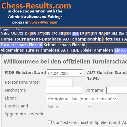
Logged on: Gast
Arabic
ARM
AZE
BIH
BUL
CAT
CHN
CRO
CZE
DEN
ENG
ESP
FAI
FIN
FRA
GER
GRE
INA
I
Home
Tournament-Database
AUT championship
Pictures
F
Turnierschach-Elozahl
Schnellschach-Elozahl
Allgemeines
Turnier anmelden: AUT
FIDE
Spieler anmelden
Elo AU
Willkommen bei den offiziellen Turnierscha
FIDE-Elolisten Stand
AUT-Elolisten Stand
13.945
Personennummer
Nachname
Vorname
Ebene
Bundesland
Spgem./Kreis/Verein
Nur "österreichische" Spieler (Land=A