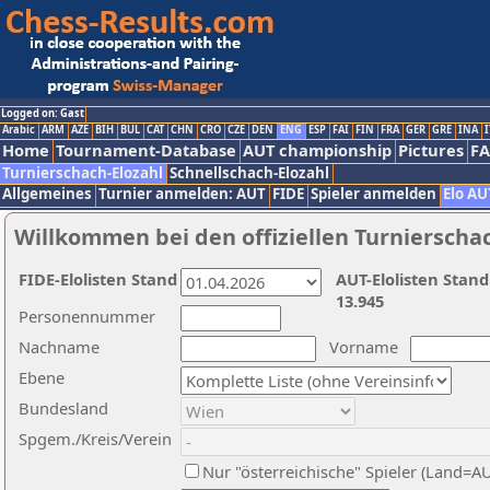
Logged on: Gast
Arabic
ARM
AZE
BIH
BUL
CAT
CHN
CRO
CZE
DEN
ENG
ESP
FAI
FIN
FRA
GER
GRE
INA
I
Home
Tournament-Database
AUT championship
Pictures
F
Turnierschach-Elozahl
Schnellschach-Elozahl
Allgemeines
Turnier anmelden: AUT
FIDE
Spieler anmelden
Elo AU
Willkommen bei den offiziellen Turnierscha
FIDE-Elolisten Stand
AUT-Elolisten Stand
13.945
Personennummer
Nachname
Vorname
Ebene
Bundesland
Spgem./Kreis/Verein
Nur "österreichische" Spieler (Land=A