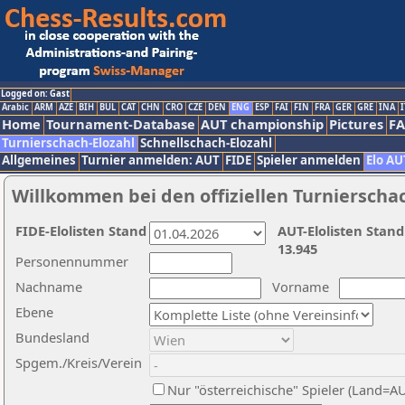
Logged on: Gast
Arabic
ARM
AZE
BIH
BUL
CAT
CHN
CRO
CZE
DEN
ENG
ESP
FAI
FIN
FRA
GER
GRE
INA
I
Home
Tournament-Database
AUT championship
Pictures
F
Turnierschach-Elozahl
Schnellschach-Elozahl
Allgemeines
Turnier anmelden: AUT
FIDE
Spieler anmelden
Elo AU
Willkommen bei den offiziellen Turnierscha
FIDE-Elolisten Stand
AUT-Elolisten Stand
13.945
Personennummer
Nachname
Vorname
Ebene
Bundesland
Spgem./Kreis/Verein
Nur "österreichische" Spieler (Land=A