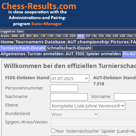
Logged on: Gast
Arabic
ARM
AZE
BIH
BUL
CAT
CHN
CRO
CZE
DEN
ENG
ESP
FAI
FIN
FRA
GER
GRE
INA
I
Home
Tournament-Database
AUT championship
Pictures
F
Turnierschach-Elozahl
Schnellschach-Elozahl
Allgemeines
Turnier anmelden: AUT
FIDE
Spieler anmelden
Elo AU
Willkommen bei den offiziellen Turnierscha
FIDE-Elolisten Stand
AUT-Elolisten Stand
7.518
Personennummer
Nachname
Vorname
Ebene
Bundesland
Spgem./Kreis/Verein
Nur "österreichische" Spieler (Land=A