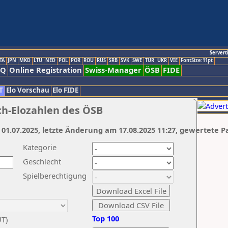
Servert
TA
JPN
MKD
LTU
NED
POL
POR
ROU
RUS
SRB
SVK
SWE
TUR
UKR
VIE
FontSize:11pt
AQ
Online Registration
Swiss-Manager
ÖSB
FIDE
T
Elo Vorschau
Elo FIDE
ch-Elozahlen des ÖSB
 01.07.2025, letzte Änderung am 17.08.2025 11:27, gewertete P
Kategorie
Geschlecht
Spielberechtigung
Top 100
UT)