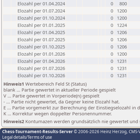
Elozahl per 01.04.2024
0
800
Elozahl per 01.07.2024
0
1200
Elozahl per 01.10.2024
0
1200
Elozahl per 01.01.2025
0
1224
Elozahl per 01.04.2025
0
1206
Elozahl per 01.07.2025
0
1206
Elozahl per 01.10.2025
0
1206
Elozahl per 01.01.2026
0
1200
Elozahl per 01.04.2026
0
1231
Elozahl per 01.07.2026
0
1231
Elozahl per 01.10.2026
0
1231
Hinweis1
Wertebereich Feld St (Status)
blank ... Partie gewertet in aktueller Periode gespielt
V ... Partie gewertet in Vorperiode(n) gespielt
- ... Partie nicht gewertet, da Gegner keine Elozahl hat.
E ... Partie vorgemerkt zur Berechnung der Einstiegselozahl in
K ... Korrektur wegen doppelter Personennummer.
Hinweis2
Kontumazen werden grundsätzlich nie gewertet und sin
Chess-Tournament-Results-Server
© 2006-2026 Heinz Herzog
, CMS-
Legal details/Terms of use