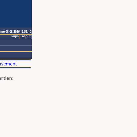
ime 08.08.2026 16:59:10
Login
Logout
artien: