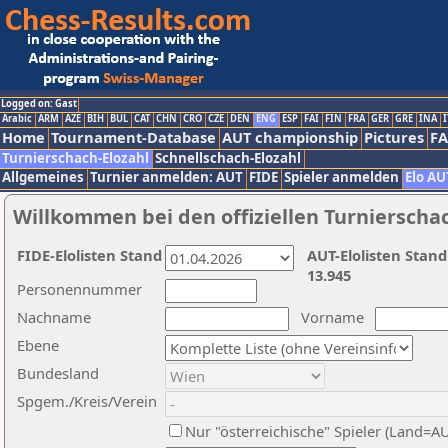
Logged on: Gast
Arabic
ARM
AZE
BIH
BUL
CAT
CHN
CRO
CZE
DEN
ENG
ESP
FAI
FIN
FRA
GER
GRE
INA
I
Home
Tournament-Database
AUT championship
Pictures
F
Turnierschach-Elozahl
Schnellschach-Elozahl
Allgemeines
Turnier anmelden: AUT
FIDE
Spieler anmelden
Elo AU
Willkommen bei den offiziellen Turnierscha
FIDE-Elolisten Stand
AUT-Elolisten Stand
13.945
Personennummer
Nachname
Vorname
Ebene
Bundesland
Spgem./Kreis/Verein
Nur "österreichische" Spieler (Land=A