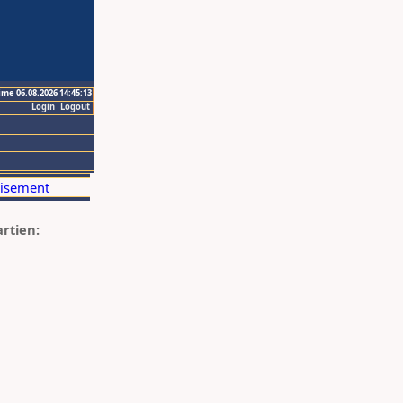
ime 06.08.2026 14:45:13
Login
Logout
artien: