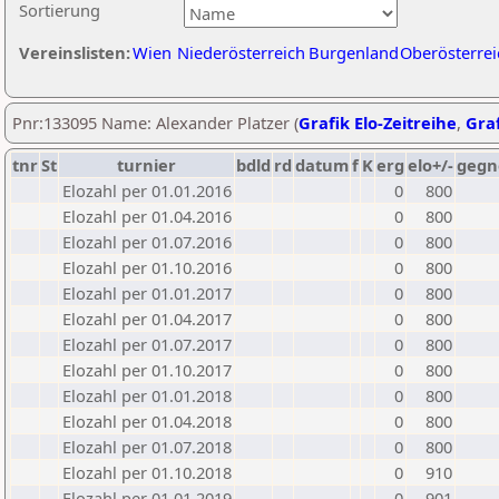
Sortierung
Vereinslisten:
Wien
Niederösterreich
Burgenland
Oberösterrei
Pnr:133095 Name: Alexander Platzer (
Grafik Elo-Zeitreihe
,
Graf
tnr
St
turnier
bdld
rd
datum
f
K
erg
elo+/-
gegn
Elozahl per 01.01.2016
0
800
Elozahl per 01.04.2016
0
800
Elozahl per 01.07.2016
0
800
Elozahl per 01.10.2016
0
800
Elozahl per 01.01.2017
0
800
Elozahl per 01.04.2017
0
800
Elozahl per 01.07.2017
0
800
Elozahl per 01.10.2017
0
800
Elozahl per 01.01.2018
0
800
Elozahl per 01.04.2018
0
800
Elozahl per 01.07.2018
0
800
Elozahl per 01.10.2018
0
910
Elozahl per 01.01.2019
0
901