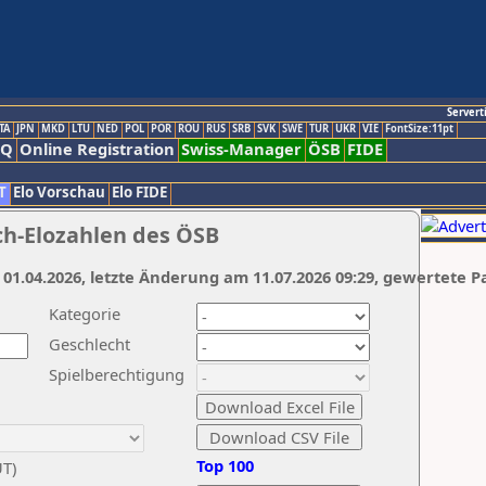
Servert
TA
JPN
MKD
LTU
NED
POL
POR
ROU
RUS
SRB
SVK
SWE
TUR
UKR
VIE
FontSize:11pt
AQ
Online Registration
Swiss-Manager
ÖSB
FIDE
T
Elo Vorschau
Elo FIDE
ch-Elozahlen des ÖSB
 01.04.2026, letzte Änderung am 11.07.2026 09:29, gewertete P
Kategorie
Geschlecht
Spielberechtigung
Top 100
UT)