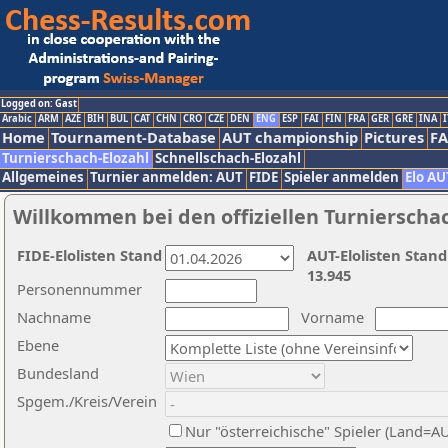
Logged on: Gast
Arabic
ARM
AZE
BIH
BUL
CAT
CHN
CRO
CZE
DEN
ENG
ESP
FAI
FIN
FRA
GER
GRE
INA
I
Home
Tournament-Database
AUT championship
Pictures
F
Turnierschach-Elozahl
Schnellschach-Elozahl
Allgemeines
Turnier anmelden: AUT
FIDE
Spieler anmelden
Elo AU
Willkommen bei den offiziellen Turnierscha
FIDE-Elolisten Stand
AUT-Elolisten Stand
13.945
Personennummer
Nachname
Vorname
Ebene
Bundesland
Spgem./Kreis/Verein
Nur "österreichische" Spieler (Land=A