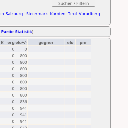
ch
Salzburg
Steiermark
Kärnten
Tirol
Vorarlberg
 Partie-Statistik
)
K
erg
elo+/-
gegner
elo
pnr
0
0
0
800
0
800
0
800
0
800
0
800
0
800
0
800
0
836
0
941
0
941
0
941
0
943