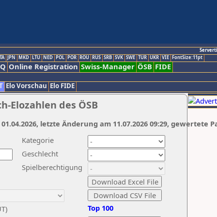
Servert
TA
JPN
MKD
LTU
NED
POL
POR
ROU
RUS
SRB
SVK
SWE
TUR
UKR
VIE
FontSize:11pt
AQ
Online Registration
Swiss-Manager
ÖSB
FIDE
T
Elo Vorschau
Elo FIDE
ch-Elozahlen des ÖSB
 01.04.2026, letzte Änderung am 11.07.2026 09:29, gewertete P
Kategorie
Geschlecht
Spielberechtigung
Top 100
UT)