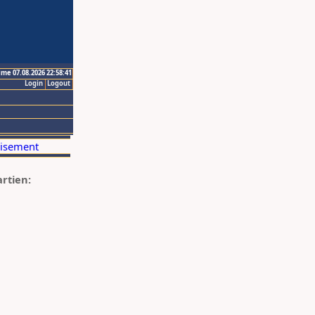
ime 07.08.2026 22:58:41
Login
Logout
artien: