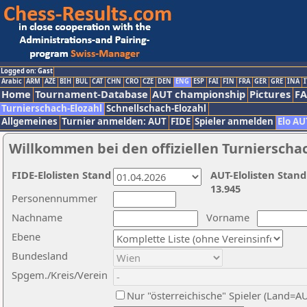
Logged on: Gast
Arabic
ARM
AZE
BIH
BUL
CAT
CHN
CRO
CZE
DEN
ENG
ESP
FAI
FIN
FRA
GER
GRE
INA
I
Home
Tournament-Database
AUT championship
Pictures
F
Turnierschach-Elozahl
Schnellschach-Elozahl
Allgemeines
Turnier anmelden: AUT
FIDE
Spieler anmelden
Elo AU
Willkommen bei den offiziellen Turnierscha
FIDE-Elolisten Stand
AUT-Elolisten Stand
13.945
Personennummer
Nachname
Vorname
Ebene
Bundesland
Spgem./Kreis/Verein
Nur "österreichische" Spieler (Land=A