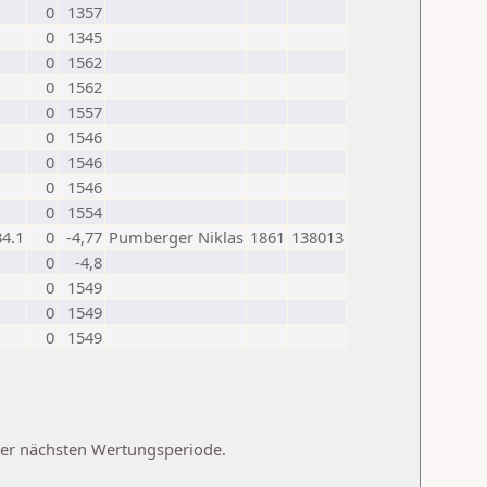
0
1357
0
1345
0
1562
0
1562
0
1557
0
1546
0
1546
0
1546
0
1554
34.1
0
-4,77
Pumberger Niklas
1861
138013
0
-4,8
0
1549
0
1549
0
1549
 der nächsten Wertungsperiode.