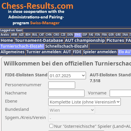
Logged on: Gast
Arabic
ARM
AZE
BIH
BUL
CAT
CHN
CRO
CZE
DEN
ENG
ESP
FAI
FIN
FRA
GER
GRE
INA
I
Home
Tournament-Database
AUT championship
Pictures
F
Turnierschach-Elozahl
Schnellschach-Elozahl
Allgemeines
Turnier anmelden: AUT
FIDE
Spieler anmelden
Elo AU
Willkommen bei den offiziellen Turnierscha
FIDE-Elolisten Stand
AUT-Elolisten Stand
7.518
Personennummer
Nachname
Vorname
Ebene
Bundesland
Spgem./Kreis/Verein
Nur "österreichische" Spieler (Land=A