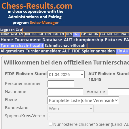
Logged on: Gast
Arabic
ARM
AZE
BIH
BUL
CAT
CHN
CRO
CZE
DEN
ENG
ESP
FAI
FIN
FRA
GER
GRE
INA
I
Home
Tournament-Database
AUT championship
Pictures
F
Turnierschach-Elozahl
Schnellschach-Elozahl
Allgemeines
Turnier anmelden: AUT
FIDE
Spieler anmelden
Elo AU
Willkommen bei den offiziellen Turnierscha
FIDE-Elolisten Stand
AUT-Elolisten Stand
13.945
Personennummer
Nachname
Vorname
Ebene
Bundesland
Spgem./Kreis/Verein
Nur "österreichische" Spieler (Land=A