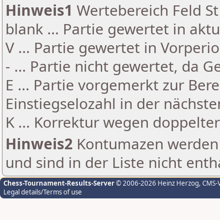
Hinweis1
Wertebereich Feld St 
blank ... Partie gewertet in akt
V ... Partie gewertet in Vorperi
- ... Partie nicht gewertet, da 
E ... Partie vorgemerkt zur Be
Einstiegselozahl in der nächst
K ... Korrektur wegen doppelt
Hinweis2
Kontumazen werden g
und sind in der Liste nicht enth
Chess-Tournament-Results-Server
© 2006-2026 Heinz Herzog
, CMS-
Legal details/Terms of use