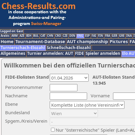
Logged on: Gast
Arabic
ARM
AZE
BIH
BUL
CAT
CHN
CRO
CZE
DEN
ENG
ESP
FAI
FIN
FRA
GER
GRE
INA
I
Home
Tournament-Database
AUT championship
Pictures
F
Turnierschach-Elozahl
Schnellschach-Elozahl
Allgemeines
Turnier anmelden: AUT
FIDE
Spieler anmelden
Elo AU
Willkommen bei den offiziellen Turnierscha
FIDE-Elolisten Stand
AUT-Elolisten Stand
13.945
Personennummer
Nachname
Vorname
Ebene
Bundesland
Spgem./Kreis/Verein
Nur "österreichische" Spieler (Land=A