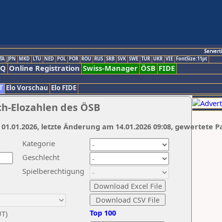
Servert
TA
JPN
MKD
LTU
NED
POL
POR
ROU
RUS
SRB
SVK
SWE
TUR
UKR
VIE
FontSize:11pt
AQ
Online Registration
Swiss-Manager
ÖSB
FIDE
T
Elo Vorschau
Elo FIDE
ch-Elozahlen des ÖSB
 01.01.2026, letzte Änderung am 14.01.2026 09:08, gewertete P
Kategorie
Geschlecht
Spielberechtigung
Top 100
UT)