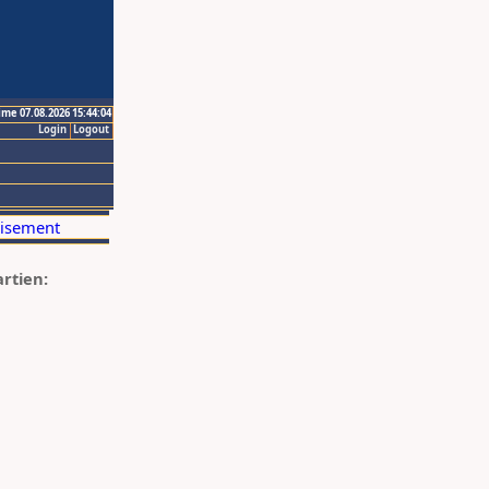
ime 07.08.2026 15:44:04
Login
Logout
artien: