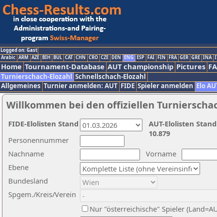
Logged on: Gast
Arabic
ARM
AZE
BIH
BUL
CAT
CHN
CRO
CZE
DEN
ENG
ESP
FAI
FIN
FRA
GER
GRE
INA
I
Home
Tournament-Database
AUT championship
Pictures
F
Turnierschach-Elozahl
Schnellschach-Elozahl
Allgemeines
Turnier anmelden: AUT
FIDE
Spieler anmelden
Elo AU
Willkommen bei den offiziellen Turnierscha
FIDE-Elolisten Stand
AUT-Elolisten Stand
10.879
Personennummer
Nachname
Vorname
Ebene
Bundesland
Spgem./Kreis/Verein
Nur "österreichische" Spieler (Land=A