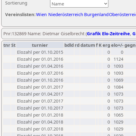
Sortierung
Vereinslisten:
Wien
Niederösterreich
Burgenland
Oberösterrei
Pnr:132869 Name: Dietmar Giselbrecht (
Grafik Elo-Zeitreihe
,
G
tnr
St
turnier
bdld
rd
datum
f
K
erg
elo+/-
gegn
Elozahl per 01.10.2015
0
0
Elozahl per 01.01.2016
0
1124
Elozahl per 01.04.2016
0
1093
Elozahl per 01.07.2016
0
1093
Elozahl per 01.10.2016
0
1069
Elozahl per 01.01.2017
0
1084
Elozahl per 01.04.2017
0
1073
Elozahl per 01.07.2017
0
1073
Elozahl per 01.10.2017
0
1073
Elozahl per 01.01.2018
0
1065
Elozahl per 01.04.2018
0
1029
Elozahl per 01.07.2018
0
1029
Elozahl per 01.10.2018
0
1029