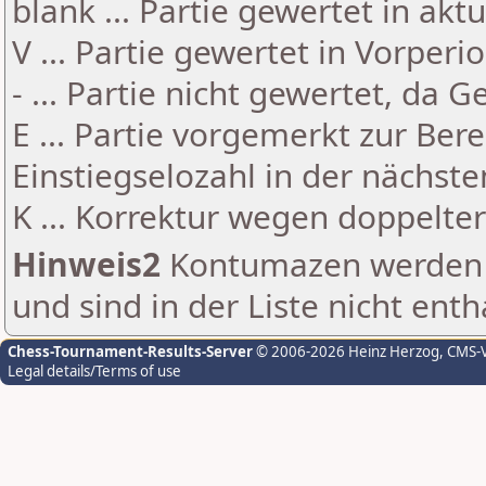
blank ... Partie gewertet in akt
V ... Partie gewertet in Vorperi
- ... Partie nicht gewertet, da 
E ... Partie vorgemerkt zur Be
Einstiegselozahl in der nächst
K ... Korrektur wegen doppelt
Hinweis2
Kontumazen werden g
und sind in der Liste nicht enth
Chess-Tournament-Results-Server
© 2006-2026 Heinz Herzog
, CMS-
Legal details/Terms of use