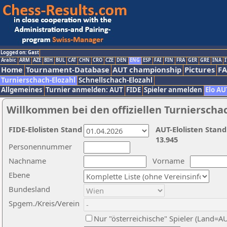
Logged on: Gast
Arabic
ARM
AZE
BIH
BUL
CAT
CHN
CRO
CZE
DEN
ENG
ESP
FAI
FIN
FRA
GER
GRE
INA
I
Home
Tournament-Database
AUT championship
Pictures
F
Turnierschach-Elozahl
Schnellschach-Elozahl
Allgemeines
Turnier anmelden: AUT
FIDE
Spieler anmelden
Elo AU
Willkommen bei den offiziellen Turnierscha
FIDE-Elolisten Stand
AUT-Elolisten Stand
13.945
Personennummer
Nachname
Vorname
Ebene
Bundesland
Spgem./Kreis/Verein
Nur "österreichische" Spieler (Land=A