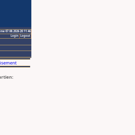
ime 07.08.2026 20:11:46
Login
Logout
artien: