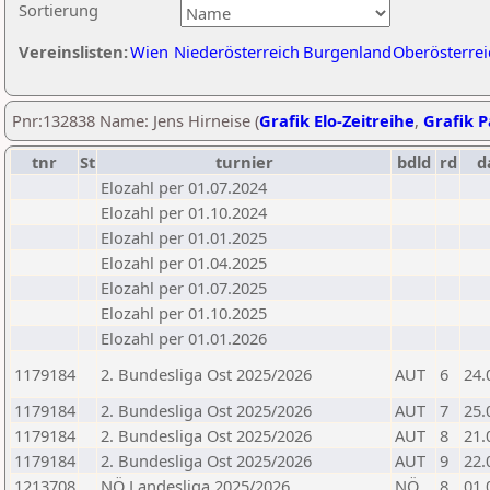
Sortierung
Vereinslisten:
Wien
Niederösterreich
Burgenland
Oberösterrei
Pnr:132838 Name: Jens Hirneise (
Grafik Elo-Zeitreihe
,
Grafik P
tnr
St
turnier
bdld
rd
d
Elozahl per 01.07.2024
Elozahl per 01.10.2024
Elozahl per 01.01.2025
Elozahl per 01.04.2025
Elozahl per 01.07.2025
Elozahl per 01.10.2025
Elozahl per 01.01.2026
1179184
2. Bundesliga Ost 2025/2026
AUT
6
24.
1179184
2. Bundesliga Ost 2025/2026
AUT
7
25.
1179184
2. Bundesliga Ost 2025/2026
AUT
8
21.
1179184
2. Bundesliga Ost 2025/2026
AUT
9
22.
1213708
NÖ Landesliga 2025/2026
NÖ
8
01.