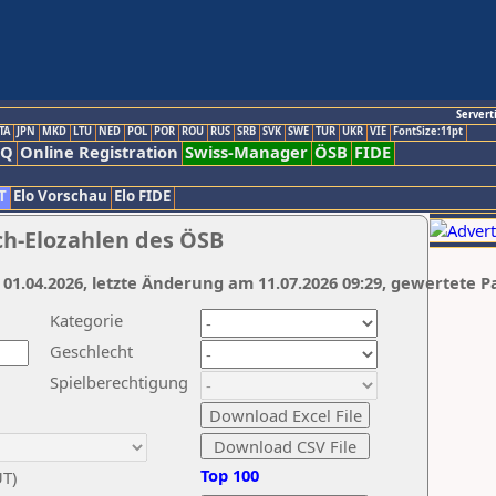
Servert
TA
JPN
MKD
LTU
NED
POL
POR
ROU
RUS
SRB
SVK
SWE
TUR
UKR
VIE
FontSize:11pt
AQ
Online Registration
Swiss-Manager
ÖSB
FIDE
T
Elo Vorschau
Elo FIDE
ch-Elozahlen des ÖSB
 01.04.2026, letzte Änderung am 11.07.2026 09:29, gewertete P
Kategorie
Geschlecht
Spielberechtigung
Top 100
UT)