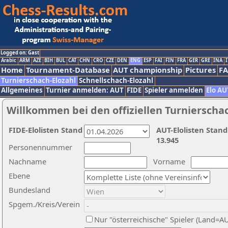
Logged on: Gast
Arabic
ARM
AZE
BIH
BUL
CAT
CHN
CRO
CZE
DEN
ENG
ESP
FAI
FIN
FRA
GER
GRE
INA
I
Home
Tournament-Database
AUT championship
Pictures
F
Turnierschach-Elozahl
Schnellschach-Elozahl
Allgemeines
Turnier anmelden: AUT
FIDE
Spieler anmelden
Elo AU
Willkommen bei den offiziellen Turnierscha
FIDE-Elolisten Stand
AUT-Elolisten Stand
13.945
Personennummer
Nachname
Vorname
Ebene
Bundesland
Spgem./Kreis/Verein
Nur "österreichische" Spieler (Land=A