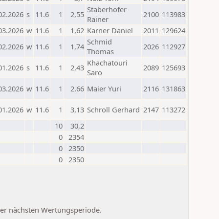
Staberhofer
02.2026
s
11.6
1
2,55
2100
113983
Rainer
03.2026
w
11.6
1
1,62
Karner Daniel
2011
129624
Schmid
02.2026
w
11.6
1
1,74
2026
112927
Thomas
Khachatouri
01.2026
s
11.6
1
2,43
2089
125693
Saro
03.2026
w
11.6
1
2,66
Maier Yuri
2116
131863
01.2026
w
11.6
1
3,13
Schroll Gerhard
2147
113272
10
30,2
0
2354
0
2350
0
2350
 der nächsten Wertungsperiode.