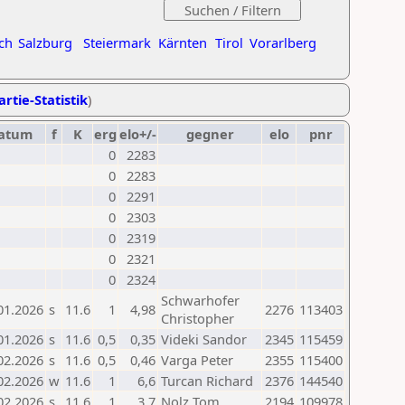
ch
Salzburg
Steiermark
Kärnten
Tirol
Vorarlberg
artie-Statistik
)
atum
f
K
erg
elo+/-
gegner
elo
pnr
0
2283
0
2283
0
2291
0
2303
0
2319
0
2321
0
2324
Schwarhofer
01.2026
s
11.6
1
4,98
2276
113403
Christopher
01.2026
s
11.6
0,5
0,35
Videki Sandor
2345
115459
02.2026
s
11.6
0,5
0,46
Varga Peter
2355
115400
02.2026
w
11.6
1
6,6
Turcan Richard
2376
144540
02.2026
s
11.6
1
3,7
Nolz Tom
2194
109978