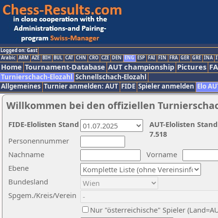
Logged on: Gast
Arabic
ARM
AZE
BIH
BUL
CAT
CHN
CRO
CZE
DEN
ENG
ESP
FAI
FIN
FRA
GER
GRE
INA
I
Home
Tournament-Database
AUT championship
Pictures
F
Turnierschach-Elozahl
Schnellschach-Elozahl
Allgemeines
Turnier anmelden: AUT
FIDE
Spieler anmelden
Elo AU
Willkommen bei den offiziellen Turnierscha
FIDE-Elolisten Stand
AUT-Elolisten Stand
7.518
Personennummer
Nachname
Vorname
Ebene
Bundesland
Spgem./Kreis/Verein
Nur "österreichische" Spieler (Land=A