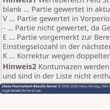
blank ... Partie gewertet in akt
V ... Partie gewertet in Vorperi
- ... Partie nicht gewertet, da 
E ... Partie vorgemerkt zur Be
Einstiegselozahl in der nächst
K ... Korrektur wegen doppelt
Hinweis2
Kontumazen werden g
und sind in der Liste nicht enth
Chess-Tournament-Results-Server
© 2006-2026 Heinz Herzog
, CMS-
Legal details/Terms of use