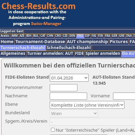
Logged on: Gast
Arabic
ARM
AZE
BIH
BUL
CAT
CHN
CRO
CZE
DEN
ENG
ESP
FAI
FIN
FRA
GER
GRE
INA
I
Home
Tournament-Database
AUT championship
Pictures
F
Turnierschach-Elozahl
Schnellschach-Elozahl
Allgemeines
Turnier anmelden: AUT
FIDE
Spieler anmelden
Elo AU
Willkommen bei den offiziellen Turnierscha
FIDE-Elolisten Stand
AUT-Elolisten Stand
13.945
Personennummer
Nachname
Vorname
Ebene
Bundesland
Spgem./Kreis/Verein
Nur "österreichische" Spieler (Land=A