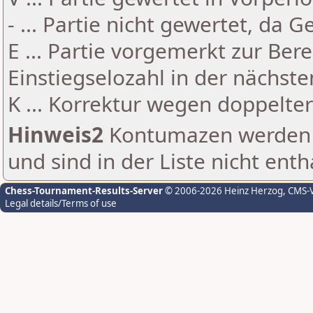
- ... Partie nicht gewertet, da 
E ... Partie vorgemerkt zur Be
Einstiegselozahl in der nächst
K ... Korrektur wegen doppelt
Hinweis2
Kontumazen werden g
und sind in der Liste nicht enth
Chess-Tournament-Results-Server
© 2006-2026 Heinz Herzog
, CMS-
Legal details/Terms of use