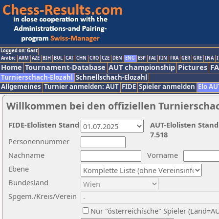
Logged on: Gast
Arabic
ARM
AZE
BIH
BUL
CAT
CHN
CRO
CZE
DEN
ENG
ESP
FAI
FIN
FRA
GER
GRE
INA
I
Home
Tournament-Database
AUT championship
Pictures
F
Turnierschach-Elozahl
Schnellschach-Elozahl
Allgemeines
Turnier anmelden: AUT
FIDE
Spieler anmelden
Elo AU
Willkommen bei den offiziellen Turnierscha
FIDE-Elolisten Stand
AUT-Elolisten Stand
7.518
Personennummer
Nachname
Vorname
Ebene
Bundesland
Spgem./Kreis/Verein
Nur "österreichische" Spieler (Land=A