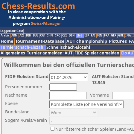
Logged on: Gast
Arabic
ARM
AZE
BIH
BUL
CAT
CHN
CRO
CZE
DEN
ENG
ESP
FAI
FIN
FRA
GER
GRE
INA
I
Home
Tournament-Database
AUT championship
Pictures
F
Turnierschach-Elozahl
Schnellschach-Elozahl
Allgemeines
Turnier anmelden: AUT
FIDE
Spieler anmelden
Elo AU
Willkommen bei den offiziellen Turnierscha
FIDE-Elolisten Stand
AUT-Elolisten Stand
13.945
Personennummer
Nachname
Vorname
Ebene
Bundesland
Spgem./Kreis/Verein
Nur "österreichische" Spieler (Land=A