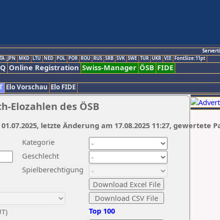
Servert
TA
JPN
MKD
LTU
NED
POL
POR
ROU
RUS
SRB
SVK
SWE
TUR
UKR
VIE
FontSize:11pt
AQ
Online Registration
Swiss-Manager
ÖSB
FIDE
T
Elo Vorschau
Elo FIDE
ch-Elozahlen des ÖSB
 01.07.2025, letzte Änderung am 17.08.2025 11:27, gewertete P
Kategorie
Geschlecht
Spielberechtigung
Top 100
UT)