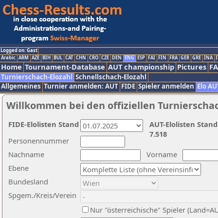
Logged on: Gast
Arabic
ARM
AZE
BIH
BUL
CAT
CHN
CRO
CZE
DEN
ENG
ESP
FAI
FIN
FRA
GER
GRE
INA
I
Home
Tournament-Database
AUT championship
Pictures
F
Turnierschach-Elozahl
Schnellschach-Elozahl
Allgemeines
Turnier anmelden: AUT
FIDE
Spieler anmelden
Elo AU
Willkommen bei den offiziellen Turnierscha
FIDE-Elolisten Stand
AUT-Elolisten Stand
7.518
Personennummer
Nachname
Vorname
Ebene
Bundesland
Spgem./Kreis/Verein
Nur "österreichische" Spieler (Land=A