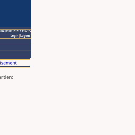
ime 09.08.2026 13:06:05
Login
Logout
artien: