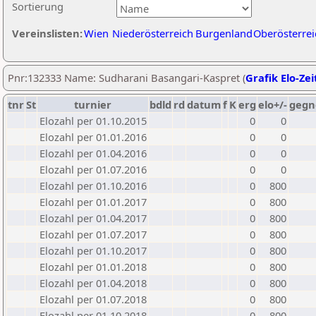
Sortierung
Vereinslisten:
Wien
Niederösterreich
Burgenland
Oberösterrei
Pnr:132333 Name: Sudharani Basangari-Kaspret (
Grafik Elo-Zei
tnr
St
turnier
bdld
rd
datum
f
K
erg
elo+/-
gegn
Elozahl per 01.10.2015
0
0
Elozahl per 01.01.2016
0
0
Elozahl per 01.04.2016
0
0
Elozahl per 01.07.2016
0
0
Elozahl per 01.10.2016
0
800
Elozahl per 01.01.2017
0
800
Elozahl per 01.04.2017
0
800
Elozahl per 01.07.2017
0
800
Elozahl per 01.10.2017
0
800
Elozahl per 01.01.2018
0
800
Elozahl per 01.04.2018
0
800
Elozahl per 01.07.2018
0
800
Elozahl per 01.10.2018
0
800