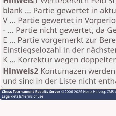
Hinweis1
Wertebereich Feld St 
blank ... Partie gewertet in akt
V ... Partie gewertet in Vorperi
- ... Partie nicht gewertet, da 
E ... Partie vorgemerkt zur Be
Einstiegselozahl in der nächst
K ... Korrektur wegen doppelt
Hinweis2
Kontumazen werden g
und sind in der Liste nicht enth
Chess-Tournament-Results-Server
© 2006-2026 Heinz Herzog
, CMS-
Legal details/Terms of use