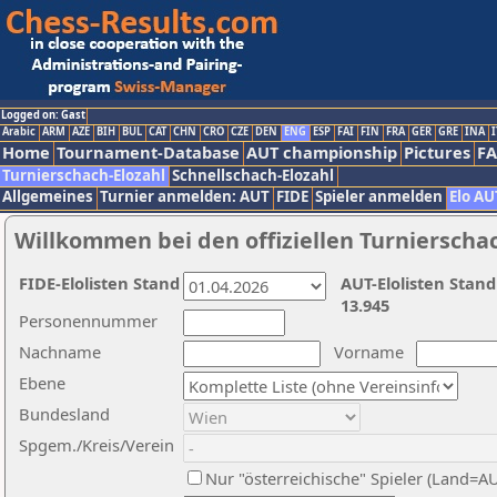
Logged on: Gast
Arabic
ARM
AZE
BIH
BUL
CAT
CHN
CRO
CZE
DEN
ENG
ESP
FAI
FIN
FRA
GER
GRE
INA
I
Home
Tournament-Database
AUT championship
Pictures
F
Turnierschach-Elozahl
Schnellschach-Elozahl
Allgemeines
Turnier anmelden: AUT
FIDE
Spieler anmelden
Elo AU
Willkommen bei den offiziellen Turnierscha
FIDE-Elolisten Stand
AUT-Elolisten Stand
13.945
Personennummer
Nachname
Vorname
Ebene
Bundesland
Spgem./Kreis/Verein
Nur "österreichische" Spieler (Land=A