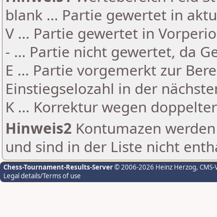
blank ... Partie gewertet in akt
V ... Partie gewertet in Vorperi
- ... Partie nicht gewertet, da 
E ... Partie vorgemerkt zur Be
Einstiegselozahl in der nächst
K ... Korrektur wegen doppelt
Hinweis2
Kontumazen werden g
und sind in der Liste nicht enth
Chess-Tournament-Results-Server
© 2006-2026 Heinz Herzog
, CMS-
Legal details/Terms of use