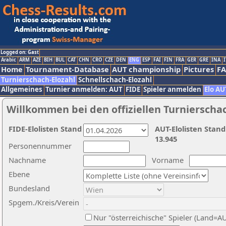
Logged on: Gast
Arabic
ARM
AZE
BIH
BUL
CAT
CHN
CRO
CZE
DEN
ENG
ESP
FAI
FIN
FRA
GER
GRE
INA
I
Home
Tournament-Database
AUT championship
Pictures
F
Turnierschach-Elozahl
Schnellschach-Elozahl
Allgemeines
Turnier anmelden: AUT
FIDE
Spieler anmelden
Elo AU
Willkommen bei den offiziellen Turnierscha
FIDE-Elolisten Stand
AUT-Elolisten Stand
13.945
Personennummer
Nachname
Vorname
Ebene
Bundesland
Spgem./Kreis/Verein
Nur "österreichische" Spieler (Land=A