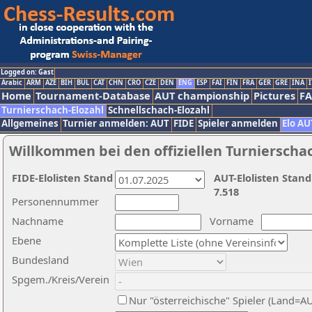
Logged on: Gast
Arabic
ARM
AZE
BIH
BUL
CAT
CHN
CRO
CZE
DEN
ENG
ESP
FAI
FIN
FRA
GER
GRE
INA
I
Home
Tournament-Database
AUT championship
Pictures
F
Turnierschach-Elozahl
Schnellschach-Elozahl
Allgemeines
Turnier anmelden: AUT
FIDE
Spieler anmelden
Elo AU
Willkommen bei den offiziellen Turnierscha
FIDE-Elolisten Stand
AUT-Elolisten Stand
7.518
Personennummer
Nachname
Vorname
Ebene
Bundesland
Spgem./Kreis/Verein
Nur "österreichische" Spieler (Land=A