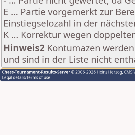
- ... Partie nicht gewertet, da 
E ... Partie vorgemerkt zur Be
Einstiegselozahl in der nächst
K ... Korrektur wegen doppelt
Hinweis2
Kontumazen werden g
und sind in der Liste nicht enth
Chess-Tournament-Results-Server
© 2006-2026 Heinz Herzog
, CMS-
Legal details/Terms of use