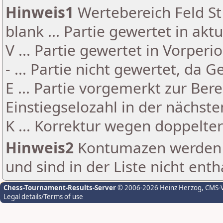
Hinweis1
Wertebereich Feld St 
blank ... Partie gewertet in akt
V ... Partie gewertet in Vorperi
- ... Partie nicht gewertet, da 
E ... Partie vorgemerkt zur Be
Einstiegselozahl in der nächst
K ... Korrektur wegen doppelt
Hinweis2
Kontumazen werden g
und sind in der Liste nicht enth
Chess-Tournament-Results-Server
© 2006-2026 Heinz Herzog
, CMS-
Legal details/Terms of use