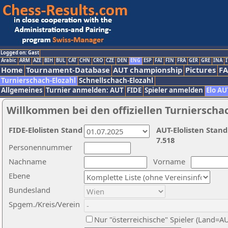
Logged on: Gast
Arabic
ARM
AZE
BIH
BUL
CAT
CHN
CRO
CZE
DEN
ENG
ESP
FAI
FIN
FRA
GER
GRE
INA
I
Home
Tournament-Database
AUT championship
Pictures
F
Turnierschach-Elozahl
Schnellschach-Elozahl
Allgemeines
Turnier anmelden: AUT
FIDE
Spieler anmelden
Elo AU
Willkommen bei den offiziellen Turnierscha
FIDE-Elolisten Stand
AUT-Elolisten Stand
7.518
Personennummer
Nachname
Vorname
Ebene
Bundesland
Spgem./Kreis/Verein
Nur "österreichische" Spieler (Land=A