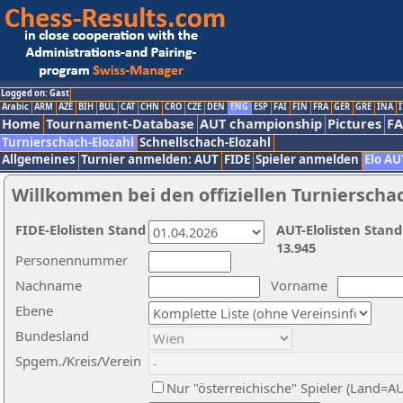
Logged on: Gast
Arabic
ARM
AZE
BIH
BUL
CAT
CHN
CRO
CZE
DEN
ENG
ESP
FAI
FIN
FRA
GER
GRE
INA
I
Home
Tournament-Database
AUT championship
Pictures
F
Turnierschach-Elozahl
Schnellschach-Elozahl
Allgemeines
Turnier anmelden: AUT
FIDE
Spieler anmelden
Elo AU
Willkommen bei den offiziellen Turnierscha
FIDE-Elolisten Stand
AUT-Elolisten Stand
13.945
Personennummer
Nachname
Vorname
Ebene
Bundesland
Spgem./Kreis/Verein
Nur "österreichische" Spieler (Land=A