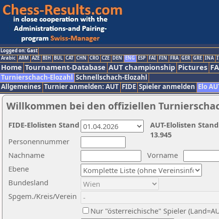
Logged on: Gast
Arabic
ARM
AZE
BIH
BUL
CAT
CHN
CRO
CZE
DEN
ENG
ESP
FAI
FIN
FRA
GER
GRE
INA
I
Home
Tournament-Database
AUT championship
Pictures
F
Turnierschach-Elozahl
Schnellschach-Elozahl
Allgemeines
Turnier anmelden: AUT
FIDE
Spieler anmelden
Elo AU
Willkommen bei den offiziellen Turnierscha
FIDE-Elolisten Stand
AUT-Elolisten Stand
13.945
Personennummer
Nachname
Vorname
Ebene
Bundesland
Spgem./Kreis/Verein
Nur "österreichische" Spieler (Land=A