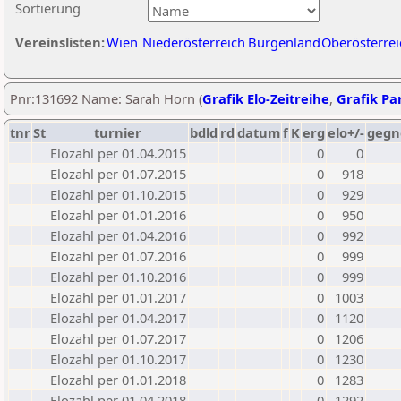
Sortierung
Vereinslisten:
Wien
Niederösterreich
Burgenland
Oberösterrei
Pnr:131692 Name: Sarah Horn (
Grafik Elo-Zeitreihe
,
Grafik Par
tnr
St
turnier
bdld
rd
datum
f
K
erg
elo+/-
gegn
Elozahl per 01.04.2015
0
0
Elozahl per 01.07.2015
0
918
Elozahl per 01.10.2015
0
929
Elozahl per 01.01.2016
0
950
Elozahl per 01.04.2016
0
992
Elozahl per 01.07.2016
0
999
Elozahl per 01.10.2016
0
999
Elozahl per 01.01.2017
0
1003
Elozahl per 01.04.2017
0
1120
Elozahl per 01.07.2017
0
1206
Elozahl per 01.10.2017
0
1230
Elozahl per 01.01.2018
0
1283
Elozahl per 01.04.2018
0
1292