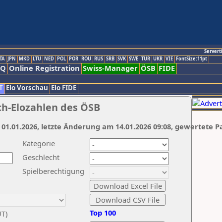
Servert
TA
JPN
MKD
LTU
NED
POL
POR
ROU
RUS
SRB
SVK
SWE
TUR
UKR
VIE
FontSize:11pt
AQ
Online Registration
Swiss-Manager
ÖSB
FIDE
T
Elo Vorschau
Elo FIDE
ch-Elozahlen des ÖSB
 01.01.2026, letzte Änderung am 14.01.2026 09:08, gewertete P
Kategorie
Geschlecht
Spielberechtigung
Top 100
UT)