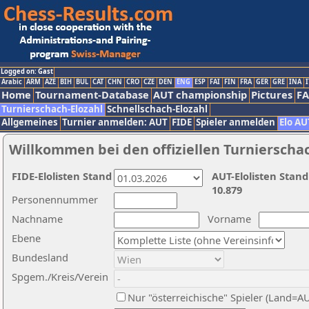
Logged on: Gast
Arabic
ARM
AZE
BIH
BUL
CAT
CHN
CRO
CZE
DEN
ENG
ESP
FAI
FIN
FRA
GER
GRE
INA
I
Home
Tournament-Database
AUT championship
Pictures
F
Turnierschach-Elozahl
Schnellschach-Elozahl
Allgemeines
Turnier anmelden: AUT
FIDE
Spieler anmelden
Elo AU
Willkommen bei den offiziellen Turnierscha
FIDE-Elolisten Stand
AUT-Elolisten Stand
10.879
Personennummer
Nachname
Vorname
Ebene
Bundesland
Spgem./Kreis/Verein
Nur "österreichische" Spieler (Land=A