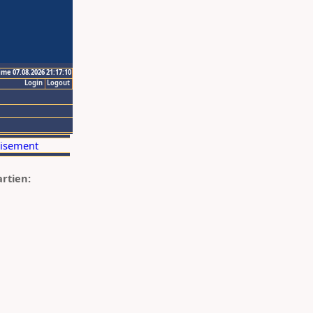
ime 07.08.2026 21:17:10
Login
Logout
artien: