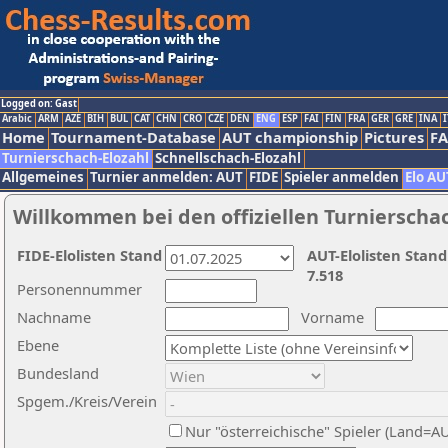
Logged on: Gast
Arabic
ARM
AZE
BIH
BUL
CAT
CHN
CRO
CZE
DEN
ENG
ESP
FAI
FIN
FRA
GER
GRE
INA
I
Home
Tournament-Database
AUT championship
Pictures
F
Turnierschach-Elozahl
Schnellschach-Elozahl
Allgemeines
Turnier anmelden: AUT
FIDE
Spieler anmelden
Elo AU
Willkommen bei den offiziellen Turnierscha
FIDE-Elolisten Stand
AUT-Elolisten Stand
7.518
Personennummer
Nachname
Vorname
Ebene
Bundesland
Spgem./Kreis/Verein
Nur "österreichische" Spieler (Land=A