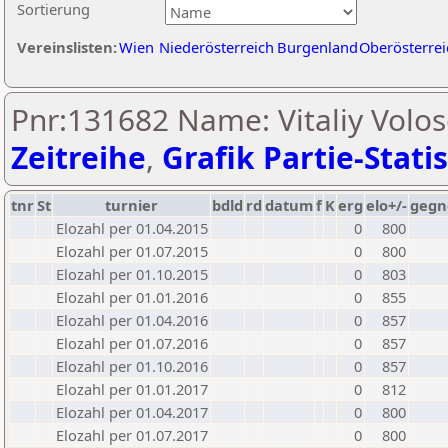
Sortierung
Vereinslisten:
Wien
Niederösterreich
Burgenland
Oberösterrei
Pnr:131682 Name: Vitaliy Volose
Zeitreihe
,
Grafik Partie-Statis
tnr
St
turnier
bdld
rd
datum
f
K
erg
elo+/-
gegn
Elozahl per 01.04.2015
0
800
Elozahl per 01.07.2015
0
800
Elozahl per 01.10.2015
0
803
Elozahl per 01.01.2016
0
855
Elozahl per 01.04.2016
0
857
Elozahl per 01.07.2016
0
857
Elozahl per 01.10.2016
0
857
Elozahl per 01.01.2017
0
812
Elozahl per 01.04.2017
0
800
Elozahl per 01.07.2017
0
800