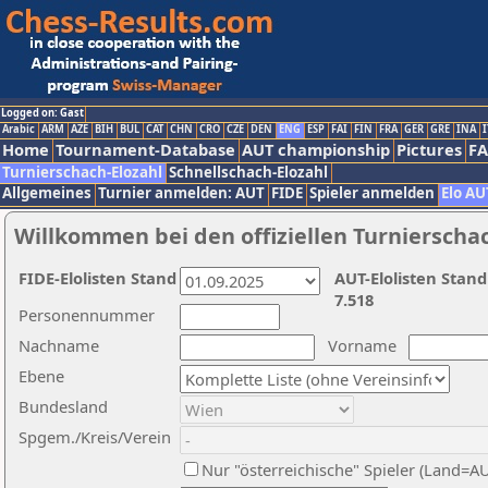
Logged on: Gast
Arabic
ARM
AZE
BIH
BUL
CAT
CHN
CRO
CZE
DEN
ENG
ESP
FAI
FIN
FRA
GER
GRE
INA
I
Home
Tournament-Database
AUT championship
Pictures
F
Turnierschach-Elozahl
Schnellschach-Elozahl
Allgemeines
Turnier anmelden: AUT
FIDE
Spieler anmelden
Elo AU
Willkommen bei den offiziellen Turnierscha
FIDE-Elolisten Stand
AUT-Elolisten Stand
7.518
Personennummer
Nachname
Vorname
Ebene
Bundesland
Spgem./Kreis/Verein
Nur "österreichische" Spieler (Land=A