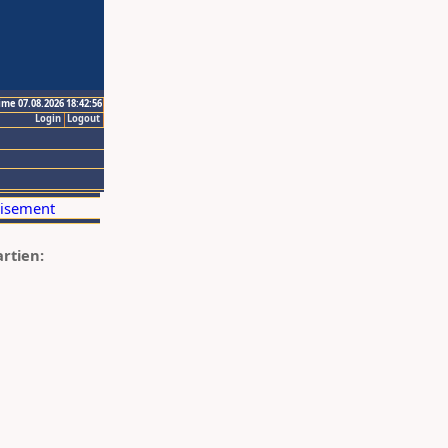
ime 07.08.2026 18:42:56
Login
Logout
artien: