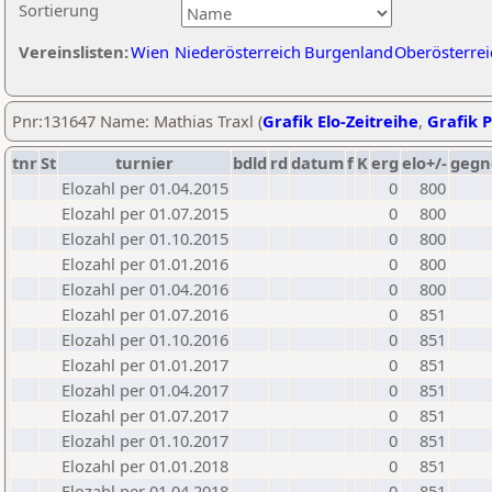
Sortierung
Vereinslisten:
Wien
Niederösterreich
Burgenland
Oberösterrei
Pnr:131647 Name: Mathias Traxl (
Grafik Elo-Zeitreihe
,
Grafik P
tnr
St
turnier
bdld
rd
datum
f
K
erg
elo+/-
gegn
Elozahl per 01.04.2015
0
800
Elozahl per 01.07.2015
0
800
Elozahl per 01.10.2015
0
800
Elozahl per 01.01.2016
0
800
Elozahl per 01.04.2016
0
800
Elozahl per 01.07.2016
0
851
Elozahl per 01.10.2016
0
851
Elozahl per 01.01.2017
0
851
Elozahl per 01.04.2017
0
851
Elozahl per 01.07.2017
0
851
Elozahl per 01.10.2017
0
851
Elozahl per 01.01.2018
0
851
Elozahl per 01.04.2018
0
851