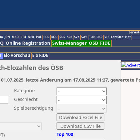
Servert
TA
JPN
MKD
LTU
NED
POL
POR
ROU
RUS
SRB
SVK
SWE
TUR
UKR
VIE
FontSize:11pt
AQ
Online Registration
Swiss-Manager
ÖSB
FIDE
T
Elo Vorschau
Elo FIDE
ch-Elozahlen des ÖSB
 01.07.2025, letzte Änderung am 17.08.2025 11:27, gewertete P
Kategorie
Geschlecht
Spielberechtigung
Top 100
UT)