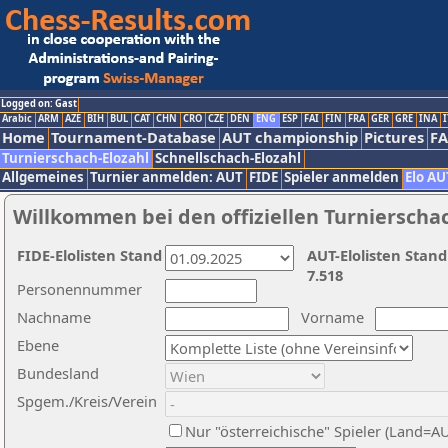
Logged on: Gast
Arabic
ARM
AZE
BIH
BUL
CAT
CHN
CRO
CZE
DEN
ENG
ESP
FAI
FIN
FRA
GER
GRE
INA
I
Home
Tournament-Database
AUT championship
Pictures
F
Turnierschach-Elozahl
Schnellschach-Elozahl
Allgemeines
Turnier anmelden: AUT
FIDE
Spieler anmelden
Elo AU
Willkommen bei den offiziellen Turnierscha
FIDE-Elolisten Stand
AUT-Elolisten Stand
7.518
Personennummer
Nachname
Vorname
Ebene
Bundesland
Spgem./Kreis/Verein
Nur "österreichische" Spieler (Land=A