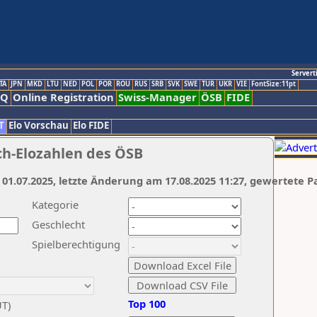
Servert
TA
JPN
MKD
LTU
NED
POL
POR
ROU
RUS
SRB
SVK
SWE
TUR
UKR
VIE
FontSize:11pt
AQ
Online Registration
Swiss-Manager
ÖSB
FIDE
T
Elo Vorschau
Elo FIDE
ch-Elozahlen des ÖSB
 01.07.2025, letzte Änderung am 17.08.2025 11:27, gewertete P
Kategorie
Geschlecht
Spielberechtigung
Top 100
UT)