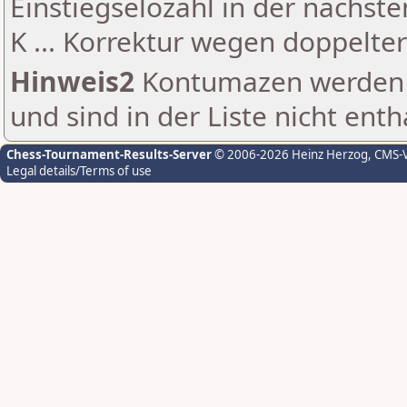
Einstiegselozahl in der nächst
K ... Korrektur wegen doppelt
Hinweis2
Kontumazen werden g
und sind in der Liste nicht enth
Chess-Tournament-Results-Server
© 2006-2026 Heinz Herzog
, CMS-
Legal details/Terms of use