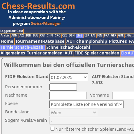
Logged on: Gast
Arabic
ARM
AZE
BIH
BUL
CAT
CHN
CRO
CZE
DEN
ENG
ESP
FAI
FIN
FRA
GER
GRE
INA
I
Home
Tournament-Database
AUT championship
Pictures
F
Turnierschach-Elozahl
Schnellschach-Elozahl
Allgemeines
Turnier anmelden: AUT
FIDE
Spieler anmelden
Elo AU
Willkommen bei den offiziellen Turnierscha
FIDE-Elolisten Stand
AUT-Elolisten Stand
7.518
Personennummer
Nachname
Vorname
Ebene
Bundesland
Spgem./Kreis/Verein
Nur "österreichische" Spieler (Land=A