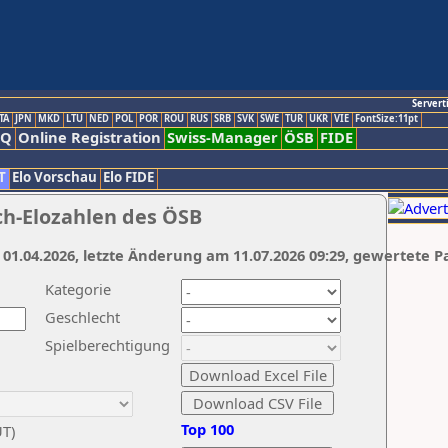
Servert
TA
JPN
MKD
LTU
NED
POL
POR
ROU
RUS
SRB
SVK
SWE
TUR
UKR
VIE
FontSize:11pt
AQ
Online Registration
Swiss-Manager
ÖSB
FIDE
T
Elo Vorschau
Elo FIDE
ch-Elozahlen des ÖSB
 01.04.2026, letzte Änderung am 11.07.2026 09:29, gewertete P
Kategorie
Geschlecht
Spielberechtigung
Top 100
UT)