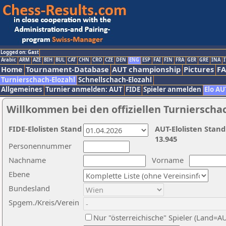
Logged on: Gast
Arabic
ARM
AZE
BIH
BUL
CAT
CHN
CRO
CZE
DEN
ENG
ESP
FAI
FIN
FRA
GER
GRE
INA
I
Home
Tournament-Database
AUT championship
Pictures
F
Turnierschach-Elozahl
Schnellschach-Elozahl
Allgemeines
Turnier anmelden: AUT
FIDE
Spieler anmelden
Elo AU
Willkommen bei den offiziellen Turnierscha
FIDE-Elolisten Stand
AUT-Elolisten Stand
13.945
Personennummer
Nachname
Vorname
Ebene
Bundesland
Spgem./Kreis/Verein
Nur "österreichische" Spieler (Land=A