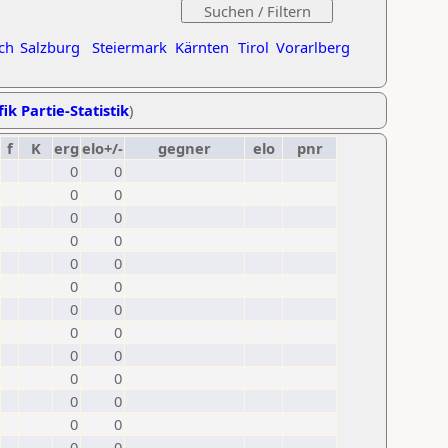
ch
Salzburg
Steiermark
Kärnten
Tirol
Vorarlberg
ik Partie-Statistik
)
f
K
erg
elo+/-
gegner
elo
pnr
0
0
0
0
0
0
0
0
0
0
0
0
0
0
0
0
0
0
0
0
0
0
0
0
0
0