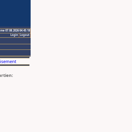
ime 07.08.2026 04:45:18
Login
Logout
artien: