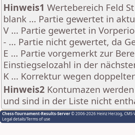
Hinweis1
Wertebereich Feld St 
blank ... Partie gewertet in akt
V ... Partie gewertet in Vorperi
- ... Partie nicht gewertet, da 
E ... Partie vorgemerkt zur Be
Einstiegselozahl in der nächst
K ... Korrektur wegen doppelt
Hinweis2
Kontumazen werden g
und sind in der Liste nicht enth
Chess-Tournament-Results-Server
© 2006-2026 Heinz Herzog
, CMS-
Legal details/Terms of use