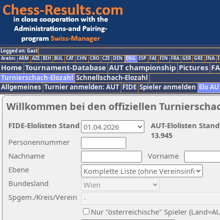
Logged on: Gast
Arabic
ARM
AZE
BIH
BUL
CAT
CHN
CRO
CZE
DEN
ENG
ESP
FAI
FIN
FRA
GER
GRE
INA
I
Home
Tournament-Database
AUT championship
Pictures
F
Turnierschach-Elozahl
Schnellschach-Elozahl
Allgemeines
Turnier anmelden: AUT
FIDE
Spieler anmelden
Elo AU
Willkommen bei den offiziellen Turnierscha
FIDE-Elolisten Stand
AUT-Elolisten Stand
13.945
Personennummer
Nachname
Vorname
Ebene
Bundesland
Spgem./Kreis/Verein
Nur "österreichische" Spieler (Land=A