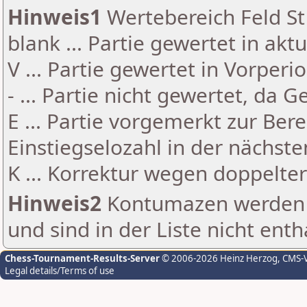
Hinweis1
Wertebereich Feld St 
blank ... Partie gewertet in akt
V ... Partie gewertet in Vorperi
- ... Partie nicht gewertet, da 
E ... Partie vorgemerkt zur Be
Einstiegselozahl in der nächst
K ... Korrektur wegen doppelt
Hinweis2
Kontumazen werden g
und sind in der Liste nicht enth
Chess-Tournament-Results-Server
© 2006-2026 Heinz Herzog
, CMS-
Legal details/Terms of use