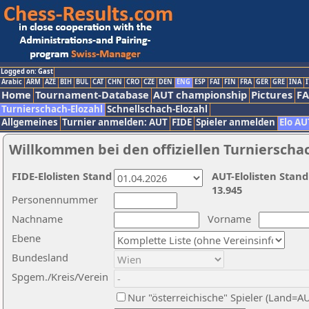
Logged on: Gast
Arabic
ARM
AZE
BIH
BUL
CAT
CHN
CRO
CZE
DEN
ENG
ESP
FAI
FIN
FRA
GER
GRE
INA
I
Home
Tournament-Database
AUT championship
Pictures
F
Turnierschach-Elozahl
Schnellschach-Elozahl
Allgemeines
Turnier anmelden: AUT
FIDE
Spieler anmelden
Elo AU
Willkommen bei den offiziellen Turnierscha
FIDE-Elolisten Stand
AUT-Elolisten Stand
13.945
Personennummer
Nachname
Vorname
Ebene
Bundesland
Spgem./Kreis/Verein
Nur "österreichische" Spieler (Land=A